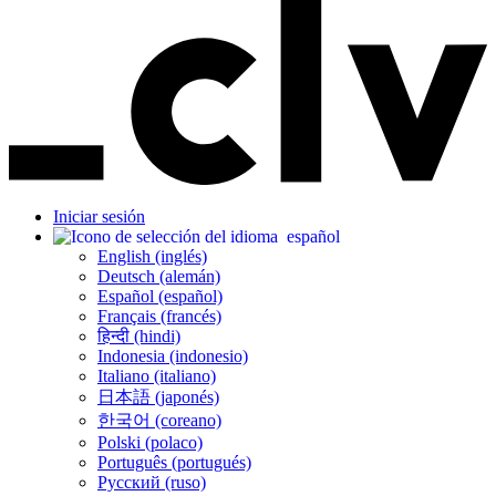
Iniciar sesión
español
English (inglés)
Deutsch (alemán)
Español (español)
Français (francés)
हिन्दी (hindi)
Indonesia (indonesio)
Italiano (italiano)
日本語 (japonés)
한국어 (coreano)
Polski (polaco)
Português (portugués)
Русский (ruso)