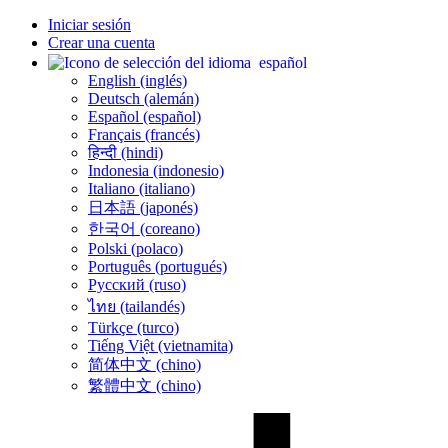
Iniciar sesión
Crear una cuenta
español
English (inglés)
Deutsch (alemán)
Español (español)
Français (francés)
हिन्दी (hindi)
Indonesia (indonesio)
Italiano (italiano)
日本語 (japonés)
한국어 (coreano)
Polski (polaco)
Português (portugués)
Русский (ruso)
ไทย (tailandés)
Türkçe (turco)
Tiếng Việt (vietnamita)
简体中文 (chino)
繁體中文 (chino)