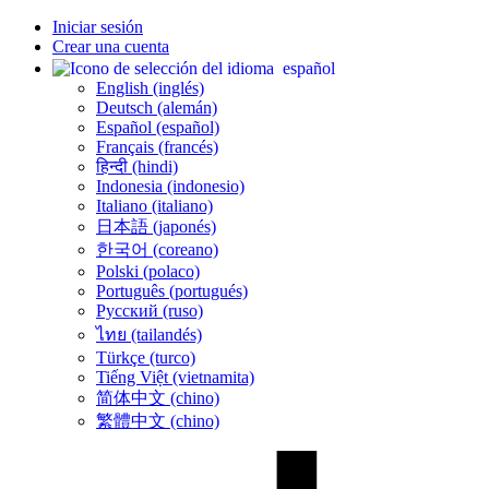
Iniciar sesión
Crear una cuenta
español
English (inglés)
Deutsch (alemán)
Español (español)
Français (francés)
हिन्दी (hindi)
Indonesia (indonesio)
Italiano (italiano)
日本語 (japonés)
한국어 (coreano)
Polski (polaco)
Português (portugués)
Русский (ruso)
ไทย (tailandés)
Türkçe (turco)
Tiếng Việt (vietnamita)
简体中文 (chino)
繁體中文 (chino)