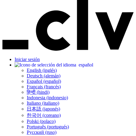
Iniciar sesión
español
English (inglés)
Deutsch (alemán)
Español (español)
Français (francés)
हिन्दी (hindi)
Indonesia (indonesio)
Italiano (italiano)
日本語 (japonés)
한국어 (coreano)
Polski (polaco)
Português (portugués)
Русский (ruso)