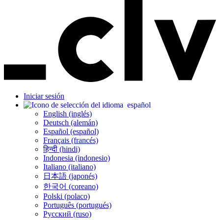
Iniciar sesión
español
English (inglés)
Deutsch (alemán)
Español (español)
Français (francés)
हिन्दी (hindi)
Indonesia (indonesio)
Italiano (italiano)
日本語 (japonés)
한국어 (coreano)
Polski (polaco)
Português (portugués)
Русский (ruso)