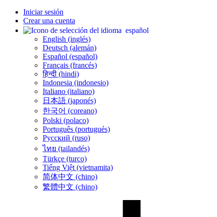
Iniciar sesión
Crear una cuenta
español
English (inglés)
Deutsch (alemán)
Español (español)
Français (francés)
हिन्दी (hindi)
Indonesia (indonesio)
Italiano (italiano)
日本語 (japonés)
한국어 (coreano)
Polski (polaco)
Português (portugués)
Русский (ruso)
ไทย (tailandés)
Türkçe (turco)
Tiếng Việt (vietnamita)
简体中文 (chino)
繁體中文 (chino)